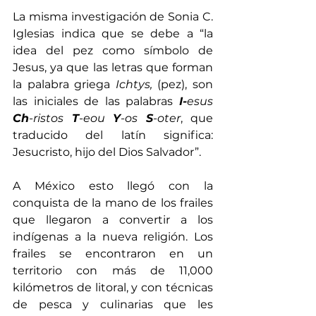
La misma investigación de Sonia C. 
Iglesias indica que se debe a “la 
idea del pez como símbolo de 
Jesus, ya que las letras que forman 
la palabra griega 
Ichtys, 
(pez), son 
las iniciales de las palabras 
I-
esus 
Ch
-ristos 
T
-eou 
Y
-os 
S
-oter
, que 
traducido del latín significa: 
Jesucristo, hijo del Dios Salvador”. 
A México esto llegó con la 
conquista de la mano de los frailes 
que llegaron a convertir a los 
indígenas a la nueva religión. Los 
frailes se encontraron en un 
territorio con más de 11,000 
kilómetros de litoral, y con técnicas 
de pesca y culinarias que les 