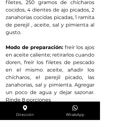
filetes, 250 gramos de chícharos 
cocidos, 4 dientes de ajo picados, 2 
zanahorias cocidas picadas, 1 ramita 
de perejil , aceite, sal y pimienta al 
gusto. 
Modo de preparación: 
freír los ajos 
en aceite caliente; retirarlos cuando 
doren, freír los filetes de pescado 
en el mismo aceite, añadir los 
chícharos, el perejil picado, las 
zanahorias, sal y pimienta. Agregar 
un poco de agua y dejar sazonar. 
Rinde 8 porciones
Chiles rellenos de pescado (receta 
Dirección
WhatsApp
de Baja California Sur) 
Ingredientes: 
1/2 kg de carne de 