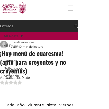
Entrada
All Posts
lizarelicervantes
All Posts
9 abr
10 min de lectura
¡Hoy menú de cuaresma!
Investigación
(apto para creyentes y no
Recetas
creyentes)
Reflexiones
Memoria
Actualizado:
9 abr
Obtuvo NaN de 5 estrellas.
Cada año, durante siete viernes 