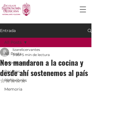
Entrada
All Posts
lizarelicervantes
All Posts
9 abr
5 min de lectura
Nos mandaron a la cocina y
Investigación
desde ahí sostenemos al país
Recetas
Reflexiones
Obtuvo NaN de 5 estrellas.
Memoria