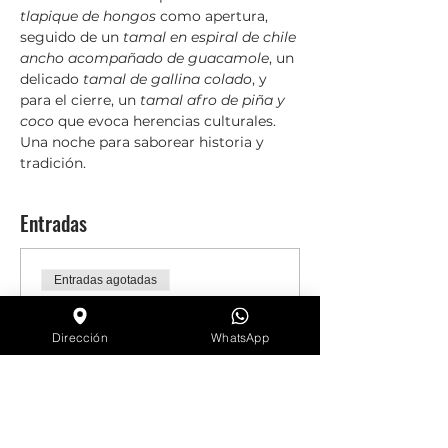
tlapique de hongos
 como apertura, 
seguido de un 
tamal en espiral de chile 
ancho acompañado de guacamole
, un 
delicado 
tamal de gallina colado
, y 
para el cierre, un 
tamal afro de piña y 
coco
 que evoca herencias culturales. 
Una noche para saborear historia y 
tradición.
Entradas
Entradas agotadas
Tipo de entrada
Descubre por qué
Dirección
WhatsApp
tamales
Leer más
Precio