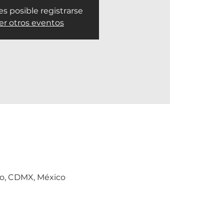
es posible registrarse
er otros eventos
co, CDMX, México