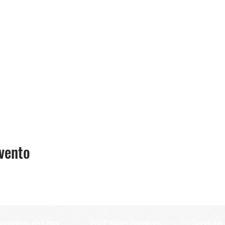
vento
Academia en Línea
For English Speakers
Servicios