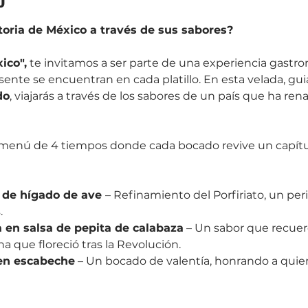
istoria de México a través de sus sabores?
ico",
 te invitamos a ser parte de una experiencia gastron
ente se encuentran en cada platillo. En esta velada, guia
do
, viajarás a través de los sabores de un país que ha ren
menú de 4 tiempos donde cada bocado revive un capítulo
 de hígado de ave 
– Refinamiento del Porfiriato, un per
.
 en salsa de pepita de calabaza
 – Un sabor que recuer
ena que floreció tras la Revolución.
 en escabeche
 – Un bocado de valentía, honrando a qui