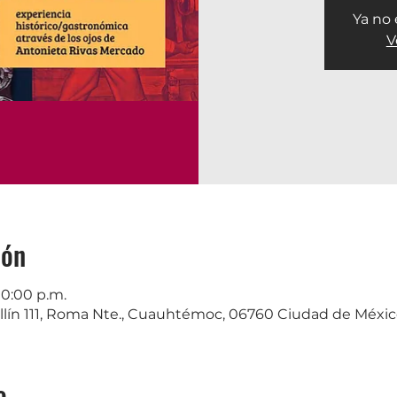
Ya no 
V
ión
10:00 p.m.
lín 111, Roma Nte., Cuauhtémoc, 06760 Ciudad de Méxi
o