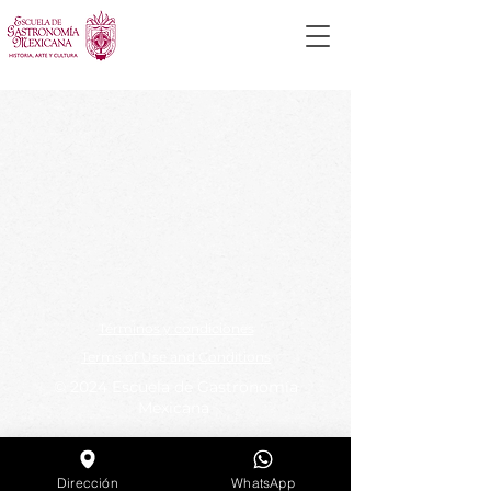
Términos y condiciones
Terms of Use and Conditions
© 2024 Escuela de Gastronomía
Mexicana
Dirección
WhatsApp