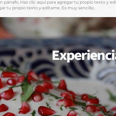
 párrafo. Haz clic aquí para agregar tu propio texto y e
egar tu propio texto y edítame. Es muy sencillo.