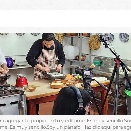
ara agregar tu propio texto y edítame. Es muy sencillo.Soy
me. Es muy sencillo.Soy un párrafo. Haz clic aquí para ag