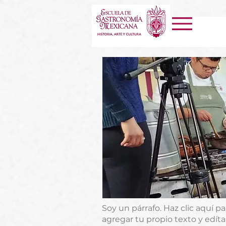
Soy un párrafo. Haz clic aquí p
agregar tu propio texto y edíta