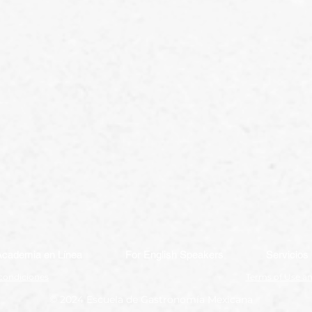
Academia en Línea
For English Speakers
Servicios
condiciones
Terms of Use a
© 2024 Escuela de Gastronomía Mexicana