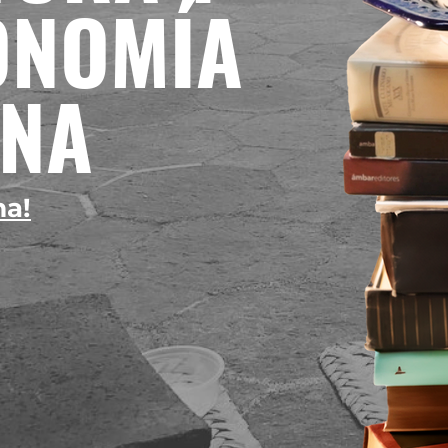
ONOMÍA
ANA
ma!