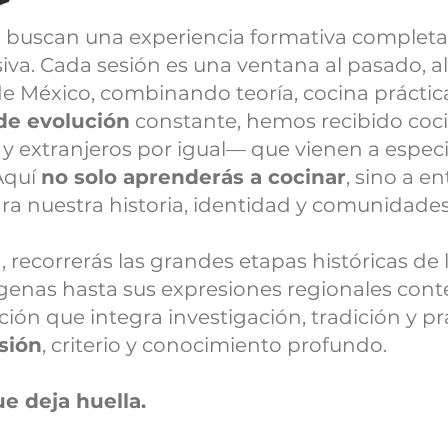
s buscan una experiencia formativa completa
va. Cada sesión es una ventana al pasado, al
de México, combinando teoría, cocina práctica y
de evolución
constante, hemos recibido coci
xtranjeros por igual— que vienen a especial
 Aquí
no solo aprenderás a cocinar
, sino a e
ara nuestra historia, identidad y comunidades
 recorrerás las grandes etapas históricas de 
ígenas hasta sus expresiones regionales co
ón que integra investigación, tradición y pr
sión
, criterio y conocimiento profundo.
ue deja huella.