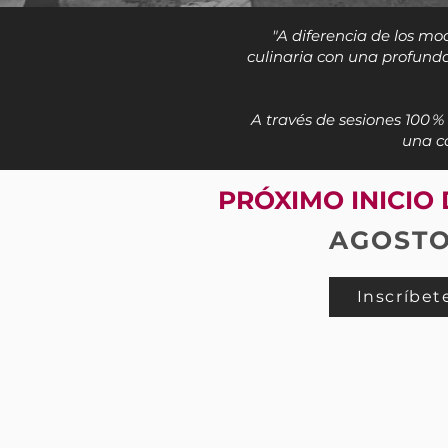
"
A diferencia de los mo
culinaria con una profund
A través de sesiones 100 % 
una co
PRÓXIMO INICIO
AGOST
Inscríbet