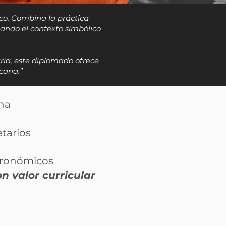
ico. Combina la práctica
elando el contexto simbólico
naria, este diplomado ofrece
cana.”
na
etarios
- gastronómicos
n valor curricular