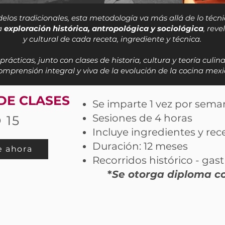
delos tradicionales, esta metodología va más allá de lo técn
a
exploración histórica, antropológica y sociológica
, rev
y cultural de cada receta, ingrediente y técnica.
prácticas, junto con clases de historia, cultura y teoría culi
mprensión integral y viva de la evolución de la cocina mexi
 DE CLASES
Se imparte 1 vez por sema
Sesiones de 4 horas
O
15
Incluye ingredientes y rec
Duración: 12 meses
e ahora
Recorridos histórico 
*
Se otorga diploma co