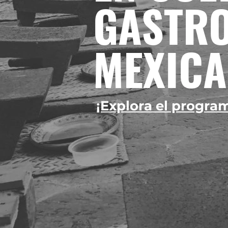
GASTR
MEXIC
¡Explora el progra